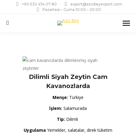
+90 532 474 07 80
export@azizbeyexport.com
Pazartesi – Cuma 10:00 – 20:00
Ara:
Dilimli Siyah Zeytin Cam
Kavanozlarda
Menşe:
Türkiye
İşlem:
Salamurada
Tip:
Dilimli
Uygulama
Yemekler, salatalar, direk tüketim