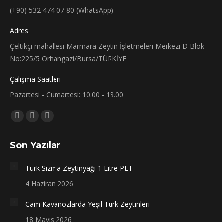
(+90) 532 474 07 80 (WhatsApp)
Adres
Çeltikçi mahallesi Marmara Zeytin İşletmeleri Merkezi D Blok
No:225/5 Orhangazi/Bursa/TÜRKİYE
Çalışma Saatleri
Pazartesi - Cumartesi: 10.00 - 18.00
Bizi bulun:
Facebook
X
Instagram
sayfası
sayfası
sayfası
Son Yazılar
yeni
yeni
yeni
bir
bir
bir
Türk Sızma Zeytinyağı 1 Litre PET
pencerede
pencerede
pencerede
4 Haziran 2026
açılır
açılır
açılır
Cam Kavanozlarda Yeşil Türk Zeytinleri
18 Mayıs 2026