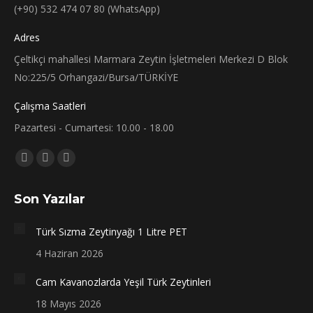
(+90) 532 474 07 80 (WhatsApp)
Adres
Çeltikçi mahallesi Marmara Zeytin İşletmeleri Merkezi D Blok
No:225/5 Orhangazi/Bursa/TÜRKİYE
Çalışma Saatleri
Pazartesi - Cumartesi: 10.00 - 18.00
Bizi bulun:
Facebook
X
Instagram
sayfası
sayfası
sayfası
Son Yazılar
yeni
yeni
yeni
bir
bir
bir
Türk Sızma Zeytinyağı 1 Litre PET
pencerede
pencerede
pencerede
4 Haziran 2026
açılır
açılır
açılır
Cam Kavanozlarda Yeşil Türk Zeytinleri
18 Mayıs 2026