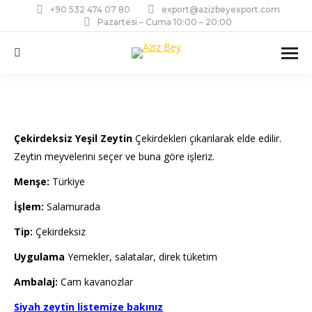
+90 532 474 07 80
export@azizbeyexport.com
Pazartesi – Cuma 10:00 – 20:00
Ara:
Çekirdeksiz Yeşil Zeytin
Çekirdekleri çıkarılarak elde edilir.
Zeytin meyvelerini seçer ve buna göre işleriz.
Menşe:
Türkiye
İşlem:
Salamurada
Tip:
Çekirdeksiz
Uygulama
Yemekler, salatalar, direk tüketim
Ambalaj:
Cam kavanozlar
Siyah zeytin listemize bakınız