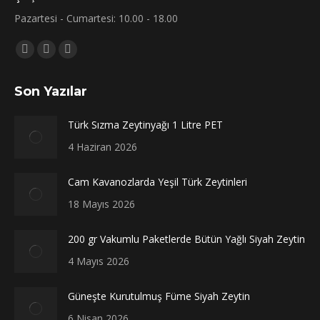
Pazartesi - Cumartesi: 10.00 - 18.00
Bizi bulun:
Facebook
X
Instagram
sayfası
sayfası
sayfası
Son Yazılar
yeni
yeni
yeni
bir
bir
bir
Türk Sızma Zeytinyağı 1 Litre PET
pencerede
pencerede
pencerede
4 Haziran 2026
açılır
açılır
açılır
Cam Kavanozlarda Yeşil Türk Zeytinleri
18 Mayıs 2026
200 gr Vakumlu Paketlerde Bütün Yağlı Siyah Zeytin
4 Mayıs 2026
Güneşte Kurutulmuş Füme Siyah Zeytin
6 Nisan 2026