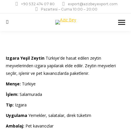
+90 532 474 07 80
export@azizbeyexport.com
Pazartesi – Cuma 10:00 – 20:00
Ara:
Izgara Yeşil Zeytin
Türkiye'de hasat edilen zeytin
meyvelerinden ızgara yapılarak elde edilir. Zeytin meyveleri
seçilir, işlenir ve pet kavanozlarda paketlenir.
Menşe:
Türkiye
İşlem:
Salamurada
Tip:
Izgara
Uygulama
Yemekler, salatalar, direk tüketim
Ambalaj:
Pet kavanozlar