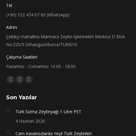
Tel
(+90) 532 474 07 80 (WhatsApp)
Adres
Çeltikçi mahallesi Marmara Zeytin İşletmeleri Merkezi D Blok
No:225/5 Orhangazi/Bursa/TÜRKİYE
Çalışma Saatleri
Pazartesi - Cumartesi: 10.00 - 18.00
Bizi bulun:
Facebook
X
Instagram
sayfası
sayfası
sayfası
Son Yazılar
yeni
yeni
yeni
bir
bir
bir
Türk Sızma Zeytinyağı 1 Litre PET
pencerede
pencerede
pencerede
4 Haziran 2026
açılır
açılır
açılır
Cam Kavanozlarda Yeşil Türk Zeytinleri