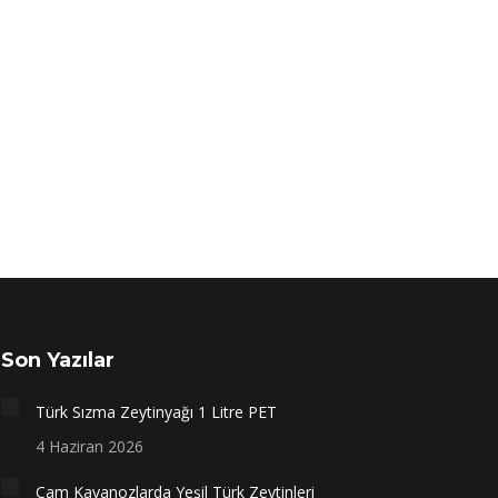
Son Yazılar
Türk Sızma Zeytinyağı 1 Litre PET
4 Haziran 2026
Cam Kavanozlarda Yeşil Türk Zeytinleri