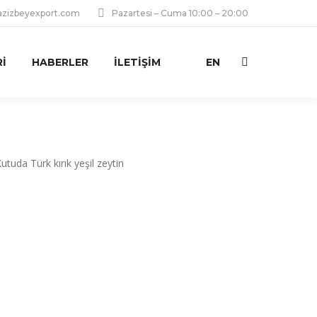
zizbeyexport.com
Pazartesi – Cuma 10:00 – 20:00
I
HABERLER
İLETIŞIM
EN
Ara: