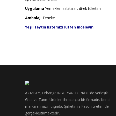
Uygulama
Yemekler, salatalar, direk tüketim
Ambalaj:
Teneke
Yeşil zeytin listemizi lütfen inceleyin
AZIZBEY, Orhangazi-BURSA/ TÜRKİYE'de yerleşik,
Gıda ve Tarım Ürünleri ihracatçısı bir firmadır. Kendi
markalarımızın dışında, Şirketimiz Fason üretim de
gerçekleştirmektedir.