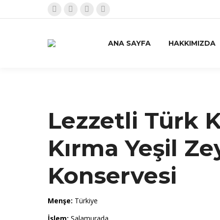
Facebook
X
Pinterest
Instagram
sayfası
sayfası
sayfası
sayfası
yeni
yeni
yeni
yeni
ANA SAYFA
HAKKIMIZDA
bir
bir
bir
bir
pencerede
pencerede
pencerede
pencerede
açılır
açılır
açılır
açılır
Lezzetli Türk K
Kırma Yeşil Ze
Konservesi
Menşe:
Türkiye
İşlem:
Salamurada