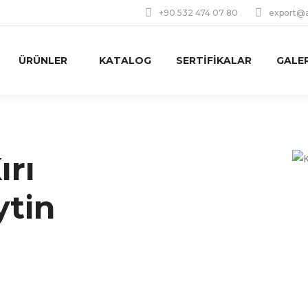
+90 532 474 07 80
export@a
ÜRÜNLER
KATALOG
SERTIFIKALAR
GALER
ırı
ytin