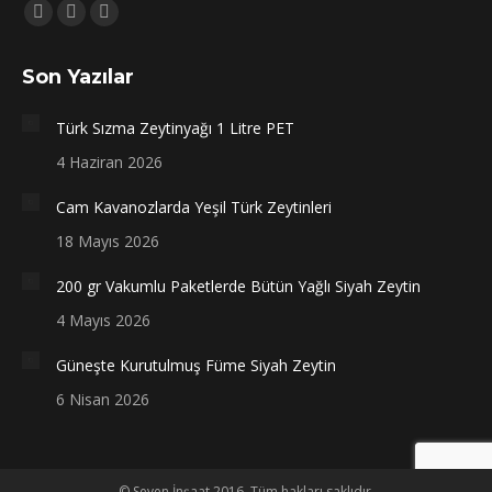
Bizi bulun:
Facebook
X
Instagram
sayfası
sayfası
sayfası
Son Yazılar
yeni
yeni
yeni
bir
bir
bir
Türk Sızma Zeytinyağı 1 Litre PET
pencerede
pencerede
pencerede
4 Haziran 2026
açılır
açılır
açılır
Cam Kavanozlarda Yeşil Türk Zeytinleri
18 Mayıs 2026
200 gr Vakumlu Paketlerde Bütün Yağlı Siyah Zeytin
4 Mayıs 2026
Güneşte Kurutulmuş Füme Siyah Zeytin
6 Nisan 2026
© Seven İnşaat 2016. Tüm hakları saklıdır.