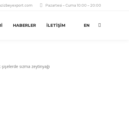
zizbeyexport.com
Pazartesi – Cuma 10:00 – 20:00
I
HABERLER
İLETIŞIM
EN
Ara: