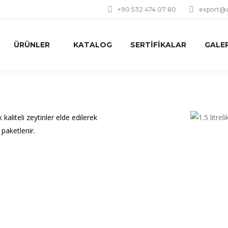
+90 532 474 07 80
export@a
ÜRÜNLER
KATALOG
SERTIFIKALAR
GALER
kaliteli zeytinler elde edilerek
 paketlenir.