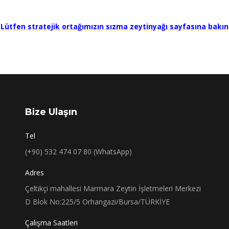
Lütfen stratejik ortağımızın sızma zeytinyağı sayfasına bakın
Bize Ulaşın
Tel
(+90) 532 474 07 80 (WhatsApp)
Adres
Çeltikçi mahallesi Marmara Zeytin İşletmeleri Merkezi
D Blok No:225/5 Orhangazi/Bursa/TÜRKİYE
Çalışma Saatleri