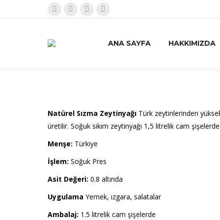
Facebook
X
Pinterest
Instagram
sayfası
sayfası
sayfası
sayfası
yeni
yeni
yeni
yeni
ANA SAYFA
HAKKIMIZDA
bir
bir
bir
bir
pencerede
pencerede
pencerede
pencerede
açılır
açılır
açılır
açılır
Natürel Sızma Zeytinyağı
Türk zeytinlerinden yüksek 
üretilir. Soğuk sıkım zeytinyağı 1,5 litrelik cam şişelerde
Menşe:
Türkiye
İşlem:
Soğuk Pres
Asit Değeri:
0.8 altında
Uygulama
Yemek, ızgara, salatalar
Ambalaj:
1.5 litrelik cam şişelerde