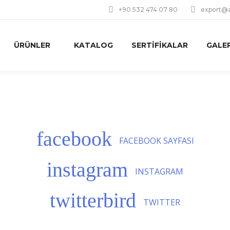
+90 532 474 07 80
export@a
ÜRÜNLER
KATALOG
SERTIFIKALAR
GALER
FACEBOOK SAYFASI
INSTAGRAM
TWITTER