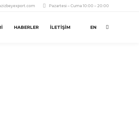
zizbeyexport.com
Pazartesi – Cuma 10:00 – 20:00
I
HABERLER
İLETIŞIM
EN
Ara: