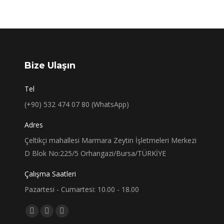
Bize Ulaşın
Tel
(+90) 532 474 07 80 (WhatsApp)
Adres
Çeltikçi mahallesi Marmara Zeytin İşletmeleri Merkezi
D Blok No:225/5 Orhangazi/Bursa/TÜRKİYE
Çalışma Saatleri
Pazartesi - Cumartesi: 10.00 - 18.00
Bizi bulun:
Facebook
X
Instagram