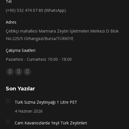
Tel
(+90) 532 474 07 80 (WhatsApp)
Adres
Çeltikçi mahallesi Marmara Zeytin İşletmeleri Merkezi D Blok
No:225/5 Orhangazi/Bursa/TÜRKİYE
Çalışma Saatleri
Pazartesi - Cumartesi: 10.00 - 18.00
Bizi bulun:
Facebook
X
Instagram
sayfası
sayfası
sayfası
Son Yazılar
yeni
yeni
yeni
bir
bir
bir
Türk Sızma Zeytinyağı 1 Litre PET
pencerede
pencerede
pencerede
4 Haziran 2026
açılır
açılır
açılır
Cam Kavanozlarda Yeşil Türk Zeytinleri