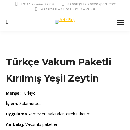
+90 532 474 07 80
export@azizbeyexport.com
Pazartesi – Cuma 10:00 – 20:00
Ara:
Türkçe Vakum Paketli
Kırılmış Yeşil Zeytin
Menşe:
Türkiye
İşlem:
Salamurada
Uygulama
Yemekler, salatalar, direk tüketim
Ambalaj:
Vakumlu paketler