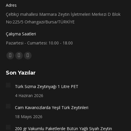
Adres
Çeltikçi mahallesi Marmara Zeytin İşletmeleri Merkezi D Blok
No:225/5 Orhangazi/Bursa/TÜRKİYE
Çalışma Saatleri
Pazartesi - Cumartesi: 10.00 - 18.00
Bizi bulun:
Facebook
X
Instagram
sayfası
sayfası
sayfası
Son Yazılar
yeni
yeni
yeni
bir
bir
bir
Türk Sızma Zeytinyağı 1 Litre PET
pencerede
pencerede
pencerede
4 Haziran 2026
açılır
açılır
açılır
Cam Kavanozlarda Yeşil Türk Zeytinleri
18 Mayıs 2026
200 gr Vakumlu Paketlerde Bütün Yağlı Siyah Zeytin