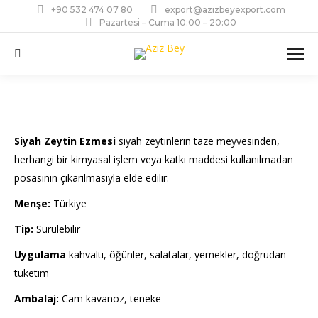
+90 532 474 07 80
export@azizbeyexport.com
Pazartesi – Cuma 10:00 – 20:00
Ara:
Siyah Zeytin Ezmesi
siyah zeytinlerin taze meyvesinden,
herhangi bir kimyasal işlem veya katkı maddesi kullanılmadan
posasının çıkarılmasıyla elde edilir.
Menşe:
Türkiye
Tip:
Sürülebilir
Uygulama
kahvaltı, öğünler, salatalar, yemekler, doğrudan
tüketim
Ambalaj:
Cam kavanoz, teneke